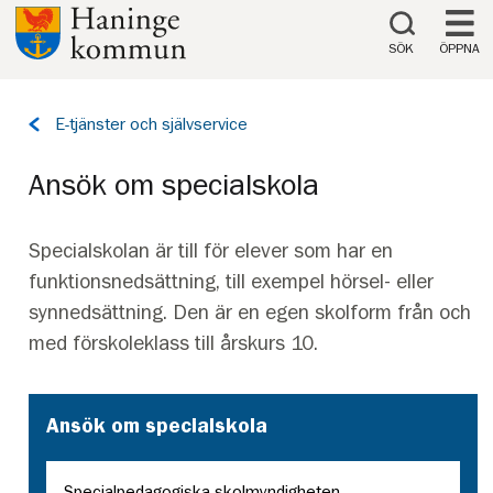
Till innehåll på sidan
SÖK
ÖPPNA
Tillbaka
E-tjänster och självservice
till
sidan:
Ansök om specialskola
Specialskolan är till för elever som har en
funktionsnedsättning, till exempel hörsel- eller
synnedsättning. Den är en egen skolform från och
med förskoleklass till årskurs 10.
Ansök om specialskola
Specialpedagogiska skolmyndigheten