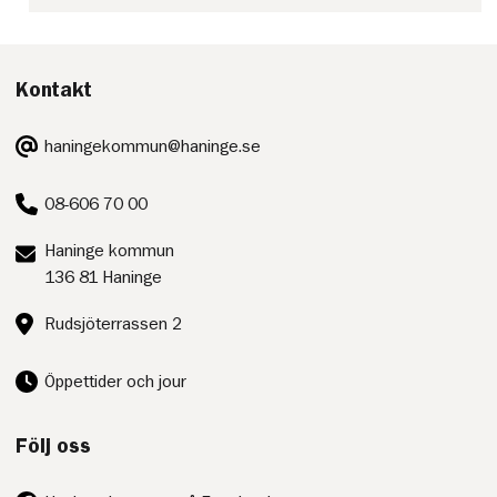
Kontakt
E-
haningekommun@haninge.se
post:
Telefon:
08-606 70 00
Postadress:
Haninge kommun
136 81 Haninge
Besöksadress:
Rudsjöterrassen 2
Öppettider och jour
Följ oss