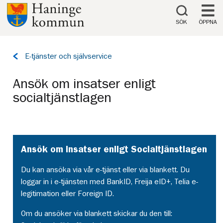
Till innehåll på sidan
SÖK
ÖPPNA
Tillbaka
E-tjänster och självservice
till
sidan:
Ansök om insatser enligt
socialtjänstlagen
Ansök om insatser enligt Socialtjänstlagen
Du kan ansöka via vår e-tjänst eller via blankett. Du
loggar in i e-tjänsten med BankID, Freija eID+, Telia e-
legitimation eller Foreign ID.
Om du ansöker via blankett skickar du den till: