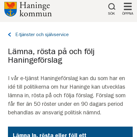
Till innehåll på sidan
SÖK
ÖPPNA
Tillbaka
E-tjänster och självservice
till
sidan:
Lämna, rösta på och följ
Haningeförslag
I vår e-tjänst Haningeförslag kan du som har en
idé till politikerna om hur Haninge kan utvecklas
lämna in, rösta på och följa förslag. Förslag som
får fler än 50 röster under en 90 dagars period
behandlas av ansvarig politisk nämnd.
Lämna in, rösta eller följ ett