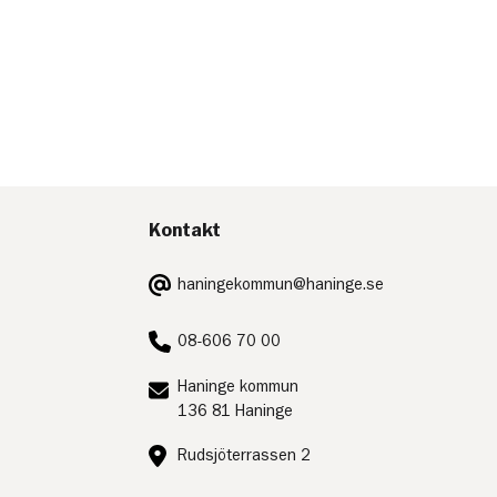
Kontakt
E-
haningekommun@haninge.se
post:
Telefon:
08-606 70 00
Postadress:
Haninge kommun
136 81 Haninge
Besöksadress:
Rudsjöterrassen 2