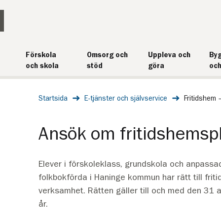
Förskola
Omsorg och
Uppleva och
Byg
och skola
stöd
göra
och
Startsida
E-tjänster och självservice
Fritidshem 
Ansök om fritidshemsp
Elever i förskoleklass, grundskola och anpass
folkbokförda i Haninge kommun har rätt till fri
verksamhet. Rätten gäller till och med den 31 au
år.