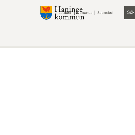
Till innehåll på sidan
Sök
Lyssna
Lättläst
Romanes
Suomeksi