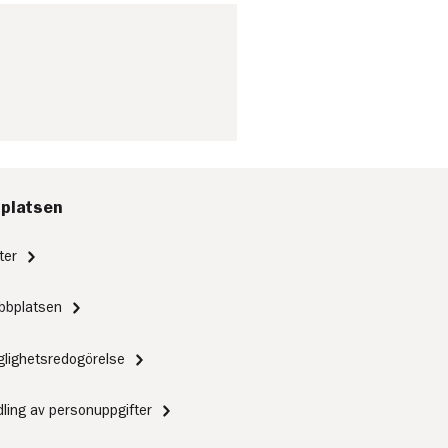
platsen
ter
bbplatsen
nglighetsredogörelse
ling av personuppgifter