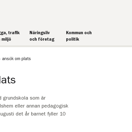
ga, trafik
Näringsliv
Kommun och
 miljö
och företag
politik
– ansök om plats
lats
ad grundskola som är
tidshem eller annan pedagogisk
gusti det år barnet fyller 10