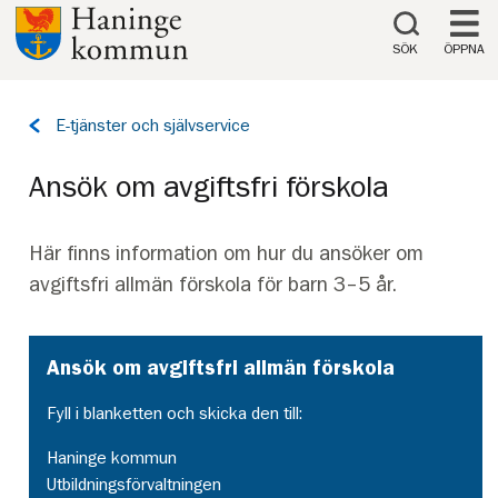
Till innehåll på sidan
SÖK
ÖPPNA
Tillbaka
E-tjänster och självservice
till
sidan:
Ansök om avgiftsfri förskola
Här finns information om hur du ansöker om
avgiftsfri allmän förskola för barn 3–5 år.
Ansök om avgiftsfri allmän förskola
Fyll i blanketten och skicka den till:
Haninge kommun
Utbildningsförvaltningen