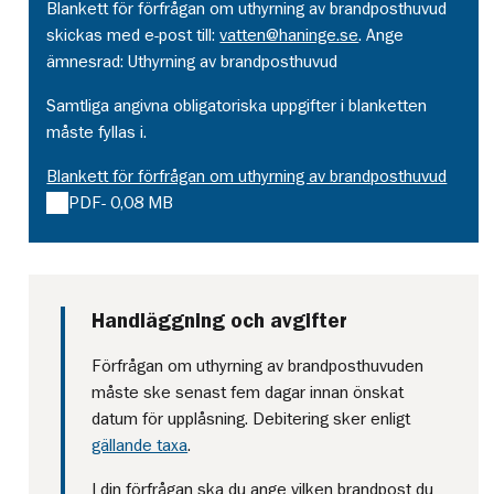
Blankett för förfrågan om uthyrning av brandposthuvud
skickas med e-post till:
vatten@haninge.se
. Ange
ämnesrad: Uthyrning av brandposthuvud
Samtliga angivna obligatoriska uppgifter i blanketten
måste fyllas i.
Blankett för förfrågan om uthyrning av brandposthuvud
PDF
- 0,08 MB
Handläggning och avgifter
Förfrågan om uthyrning av brandposthuvuden
måste ske senast fem dagar innan önskat
datum för upplåsning. Debitering sker enligt
gällande taxa
.
I din förfrågan ska du ange vilken brandpost du