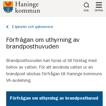
Till innehåll på sidan
SÖK
ÖPPNA
Tillbaka
E-tjänster och självservice
till
sidan:
Förfrågan om uthyrning av
brandposthuvuden
Brandposthuvuden kan hyras ut till företag med
behov av vatten. För att använda vatten ur en
brandpost skickas förfrågan till Haninge kommuns
VA-avdelning.
Förfrågan om uthyrning av brandposthuvud