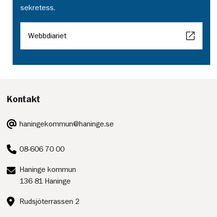
sekretess.
Webbdiariet
Kontakt
E-
haningekommun@haninge.se
post:
Telefon:
08-606 70 00
Postadress:
Haninge kommun
136 81 Haninge
Besöksadress:
Rudsjöterrassen 2