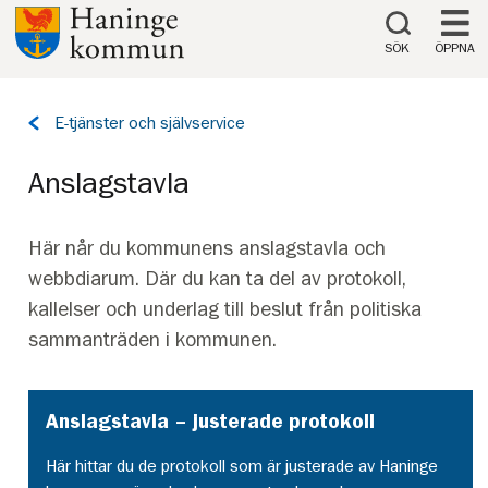
Till innehåll på sidan
SÖK
ÖPPNA
Tillbaka
E-tjänster och självservice
till
sidan:
Anslagstavla
Här når du kommunens anslagstavla och
webbdiarum. Där du kan ta del av protokoll,
kallelser och underlag till beslut från politiska
sammanträden i kommunen.
Anslagstavla – justerade protokoll
Här hittar du de protokoll som är justerade av Haninge