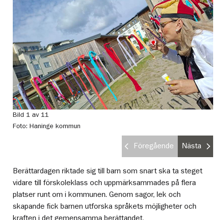
Bild 1 av 11
Bi
Foto: Haninge kommun
Fo
Föregående
Nästa
Berättardagen riktade sig till barn som snart ska ta steget
vidare till förskoleklass och uppmärksammades på flera
platser runt om i kommunen. Genom sagor, lek och
skapande fick barnen utforska språkets möjligheter och
kraften i det gemensamma berättandet.