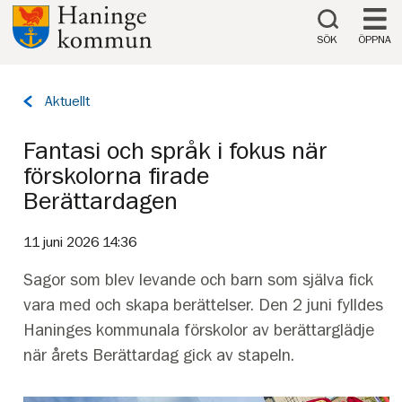
Till innehåll på sidan
SÖK
ÖPPNA
Tillbaka
Aktuellt
till
sidan:
Fantasi och språk i fokus när
förskolorna firade
Berättardagen
11 juni 2026 14:36
Sagor som blev levande och barn som själva fick
vara med och skapa berättelser. Den 2 juni fylldes
Haninges kommunala förskolor av berättarglädje
när årets Berättardag gick av stapeln.