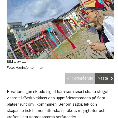
Bild 1 av 11
Bi
Foto: Haninge kommun
Fo
Föregående
Nästa
Berättardagen riktade sig till barn som snart ska ta steget
vidare till förskoleklass och uppmärksammades på flera
platser runt om i kommunen. Genom sagor, lek och
skapande fick barnen utforska språkets möjligheter och
kraften i det gemensamma berättandet.