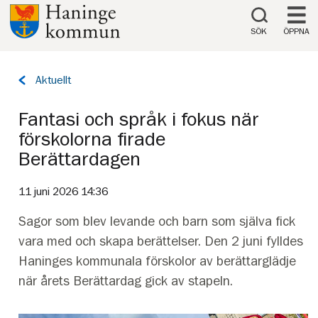
Till innehåll på sidan
SÖK
ÖPPNA
Tillbaka
Aktuellt
till
sidan:
Fantasi och språk i fokus när
förskolorna firade
Berättardagen
11 juni 2026 14:36
Sagor som blev levande och barn som själva fick
vara med och skapa berättelser. Den 2 juni fylldes
Haninges kommunala förskolor av berättarglädje
när årets Berättardag gick av stapeln.