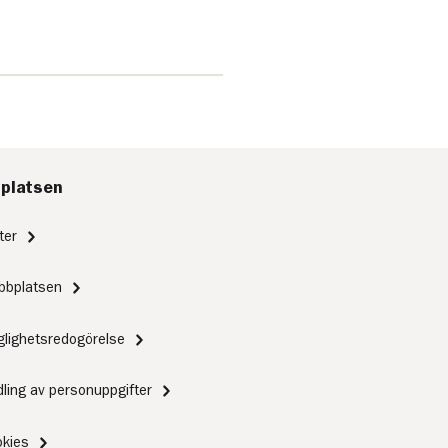
platsen
ter
bbplatsen
nglighetsredogörelse
ling av personuppgifter
kies