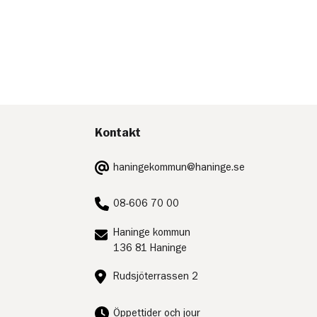
Kontakt
E-
haningekommun@haninge.se
post:
Telefon:
08-606 70 00
Postadress:
Haninge kommun
136 81 Haninge
Besöksadress:
Rudsjöterrassen 2
Öppettider och jour