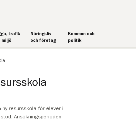
ga, trafik
Näringsliv
Kommun och
 miljö
och företag
politik
ola
esursskola
y resursskola för elever i
 stöd. Ansökningsperioden