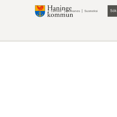
Till innehåll på sidan
Sök
Lyssna
Lättläst
Romanes
Suomeksi