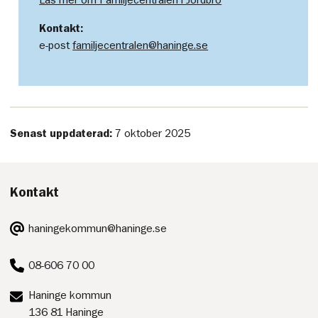
Läs mer om Familjecentralen i Jordbro
Kontakt:
e-post
familjecentralen@haninge.se
Senast uppdaterad:
7 oktober 2025
Kontakt
E-
haningekommun@haninge.se
post:
Telefon:
08-606 70 00
Postadress:
Haninge kommun
136 81 Haninge