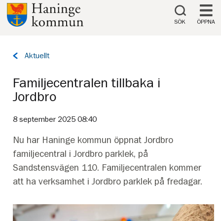
Till innehåll på sidan
SÖK
ÖPPNA
Tillbaka
Aktuellt
till
sidan:
Familjecentralen tillbaka i
Jordbro
8 september 2025 08:40
Nu har Haninge kommun öppnat Jordbro
familjecentral i Jordbro parklek, på
Sandstensvägen 110. Familjecentralen kommer
att ha verksamhet i Jordbro parklek på fredagar.