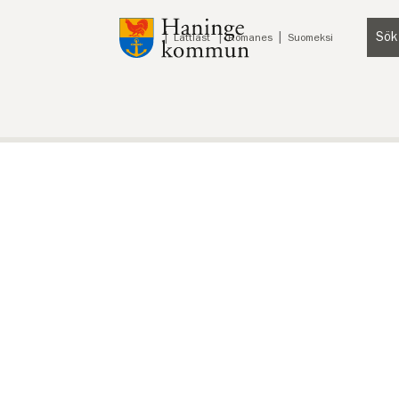
Till innehåll på sidan
Sök
Lyssna
Lättläst
Romanes
Suomeksi