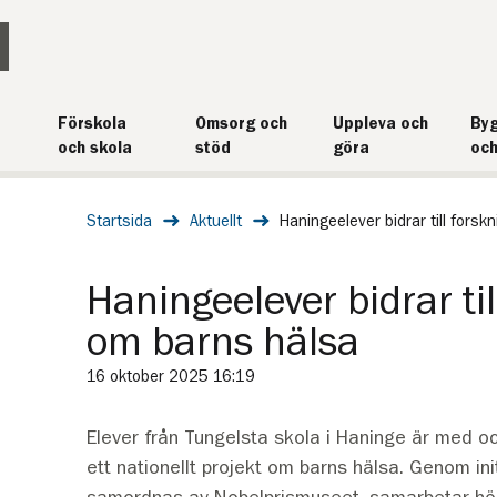
Förskola
Omsorg och
Uppleva och
Byg
och skola
stöd
göra
och
Startsida
Aktuellt
Haningeelever bidrar till fors
Haningeelever bidrar til
om barns hälsa
16 oktober 2025 16:19
Elever från Tungelsta skola i Haninge är med oc
ett nationellt projekt om barns hälsa. Genom ini
samordnas av Nobelprismuseet, samarbetar hö