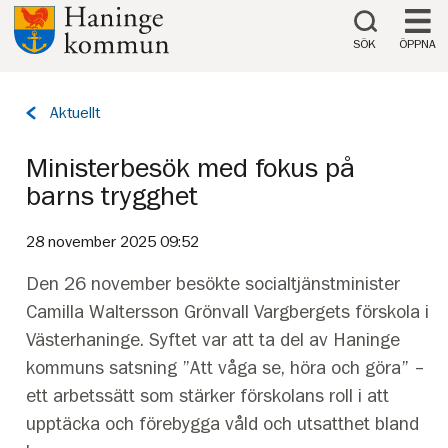
Till innehåll på sidan
SÖK
ÖPPNA
Tillbaka
Aktuellt
till
sidan:
Ministerbesök med fokus på
barns trygghet
28 november 2025 09:52
Den 26 november besökte socialtjänstminister
Camilla Waltersson Grönvall Vargbergets förskola i
Västerhaninge. Syftet var att ta del av Haninge
kommuns satsning ”Att våga se, höra och göra” –
ett arbetssätt som stärker förskolans roll i att
upptäcka och förebygga våld och utsatthet bland