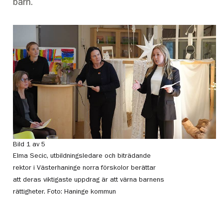
barn.
Bild 1 av 5
Bi
Elma Secic, utbildningsledare och biträdande
So
rektor i Västerhaninge norra förskolor berättar
st
att deras viktigaste uppdrag är att värna barnens
Fo
rättigheter.
Foto: Haninge kommun