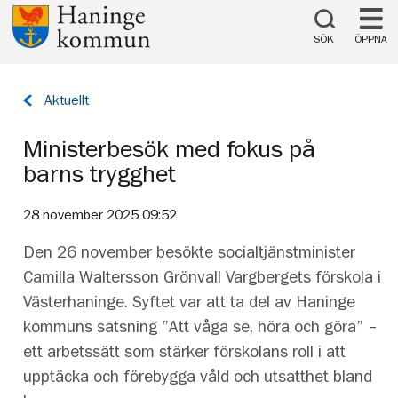
Till innehåll på sidan
SÖK
ÖPPNA
Tillbaka
Aktuellt
till
sidan:
Ministerbesök med fokus på
barns trygghet
28 november 2025 09:52
Den 26 november besökte socialtjänstminister
Camilla Waltersson Grönvall Vargbergets förskola i
Västerhaninge. Syftet var att ta del av Haninge
kommuns satsning ”Att våga se, höra och göra” –
ett arbetssätt som stärker förskolans roll i att
upptäcka och förebygga våld och utsatthet bland