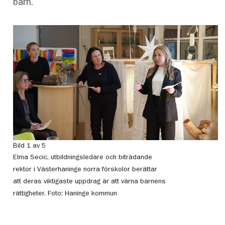
barn.
Bild 1 av 5
Bi
Elma Secic, utbildningsledare och biträdande
So
rektor i Västerhaninge norra förskolor berättar
st
att deras viktigaste uppdrag är att värna barnens
Fo
rättigheter.
Foto: Haninge kommun