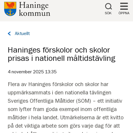
Till innehåll på sidan
SÖK
ÖPPNA
Tillbaka
Aktuellt
till
sidan:
Haninges förskolor och skolor
prisas i nationell måltidstävling
4 november 2025 13:35
Flera av Haninges förskolor och skolor har
uppmärksammats i den nationella tävlingen
Sveriges Offentliga Måltider (SOM) – ett initiativ
som lyfter fram goda exempel inom offentliga
måltider i hela landet. Utmärkelserna är ett kvitto
på det viktiga arbete som görs varje dag för att