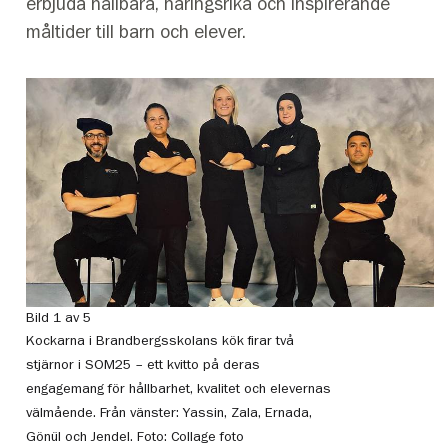
erbjuda hållbara, näringsrika och inspirerande
måltider till barn och elever.
Bild 1 av 5
Bi
Kockarna i Brandbergsskolans kök firar två
Fo
stjärnor i SOM25 – ett kvitto på deras
engagemang för hållbarhet, kvalitet och elevernas
välmående. Från vänster: Yassin, Zala, Ernada,
Gönül och Jendel.
Foto: Collage foto